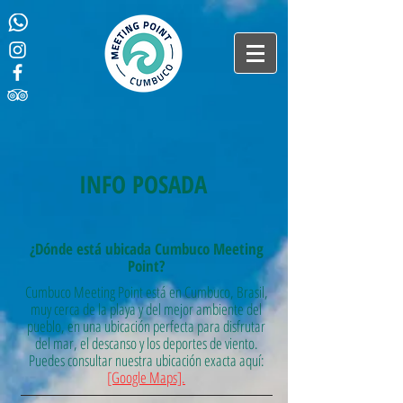
INFO POSADA
¿Dónde está ubicada Cumbuco Meeting
Point?
Cumbuco Meeting Point está en Cumbuco, Brasil,
muy cerca de la playa y del mejor ambiente del
pueblo, en una ubicación perfecta para disfrutar
del mar, el descanso y los deportes de viento.
Puedes consultar nuestra ubicación exacta aquí:
[Google Maps].