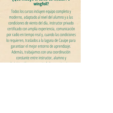
wingfoil?
Todos los cursos incluyen equipo completo y
moderno, adaptado al nivel del alumno y a las
condiciones de viento del día, instructor privado
certificado con amplia experiencia, comunicación
por radio en tiempo real y, cuando las condiciones
lo requieren, traslados a la laguna de Cauipe para
garantizar el mejor entorno de aprendizaje.
Además, trabajamos con una coordinación
constante entre instructor, alumno y
administración para que toda la experiencia sea
cómoda, fluida, segura y bien organizada.
¿Cuál es la mejor época del año para
aprender en Cumbuco?
Cumbuco es uno de los mejores destinos del
mundo para kitesurf y wingfoil, con vientos