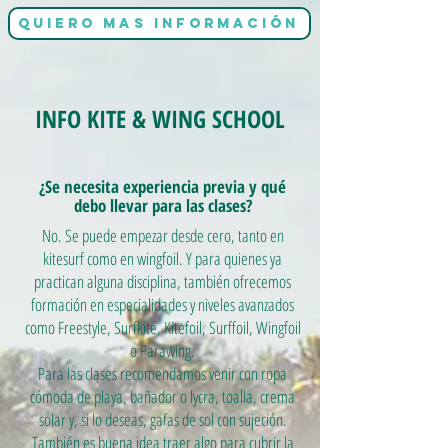
QUIERO MAS INFORMACIÓN
INFO KITE & WING SCHOOL
¿Se necesita experiencia previa y qué
debo llevar para las clases?
No. Se puede empezar desde cero, tanto en
kitesurf como en wingfoil. Y para quienes ya
practican alguna disciplina, también ofrecemos
formación en especialidades y niveles avanzados
como Freestyle, Surfkite, Kitefoil, Surffoil, Wingfoil
o Parawing.
Para las clases recomendamos venir con ropa
cómoda de playa, bañador o lycra, toalla, crema
solar y, si lo deseas, gafas de sol con sujeción.
También es buena idea traer algo para cubrir la