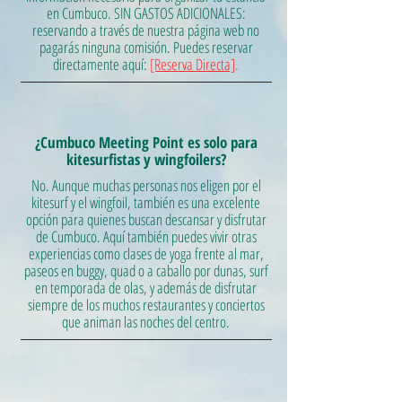
en Cumbuco. SIN GASTOS ADICIONALES:
reservando a través de nuestra página web no
pagarás ninguna comisión. Puedes reservar
directamente aquí:
[Reserva Directa]
.
¿Cumbuco Meeting Point es solo para
kitesurfistas y wingfoilers?
No. Aunque muchas personas nos eligen por el
kitesurf y el wingfoil, también es una excelente
opción para quienes buscan descansar y disfrutar
de Cumbuco. Aquí también puedes vivir otras
experiencias como clases de yoga frente al mar,
paseos en buggy, quad o a caballo por dunas, surf
en temporada de olas, y además de disfrutar
siempre de los muchos restaurantes y conciertos
que animan las noches del centro.