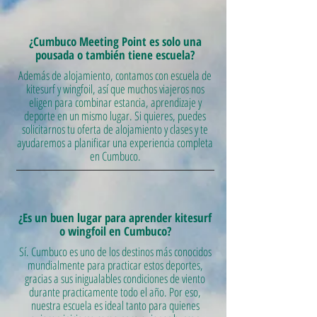
¿Cumbuco Meeting Point es solo una
pousada o también tiene escuela?
Además de alojamiento, contamos con escuela de
kitesurf y wingfoil, así que muchos viajeros nos
eligen para combinar estancia, aprendizaje y
deporte en un mismo lugar. Si quieres, puedes
solicitarnos tu oferta de alojamiento y clases y te
ayudaremos a planificar una experiencia completa
en Cumbuco.
¿Es un buen lugar para aprender kitesurf
o wingfoil en Cumbuco?
Sí. Cumbuco es uno de los destinos más conocidos
mundialmente para practicar estos deportes,
gracias a sus inigualables condiciones de viento
durante practicamente todo el año. Por eso,
nuestra escuela es ideal tanto para quienes